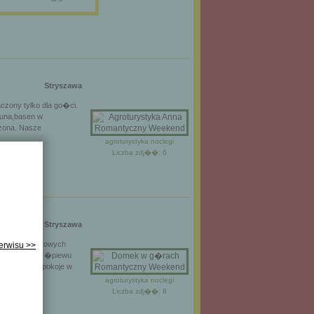
Stryszawa
zony tylko dla go�ci.
auna,basen w
dzona. Nasze
agroturystyka noclegi
Liczba zdj��: 6
Stryszawa
�� w komfortowych
serwisu >>
zna pos�ucha� �piewu
komfortowe pokoje w
agroturystyka noclegi
Liczba zdj��: 8