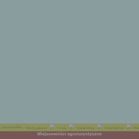
2
agroturystyka
Strona główna
O nas
Dodaj ofertę
Panel klienta
Re
Miejscowości agroturystyczne