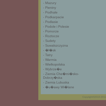
- Mazury
- Pieniny
- Podhale
- Podkarpacie
- Podlasie
- Podole i Polesie
- Pomorze
- Roztocze
- Sudety
- Suwalszczyzna
- �l�sk
- Tatry
- Warmia
- Wielkopolska
- Wybrze�e
- Ziemia Che�mi�sko-
Dobrzy�ska
- Ziemia Lubuska
- �u�awy Wi�lane
Copyright©2010-201