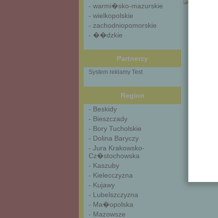
- warmi�sko-mazurskie
- wielkopolskie
- zachodniopomorskie
- ��dzkie
Partnerzy
System reklamy Test
Region
- Beskidy
- Bieszczady
- Bory Tucholskie
- Dolina Baryczy
- Jura Krakowsko-
Cz�stochowska
- Kaszuby
- Kielecczyzna
- Kujawy
- Lubelszczyzna
- Ma�opolska
- Mazowsze