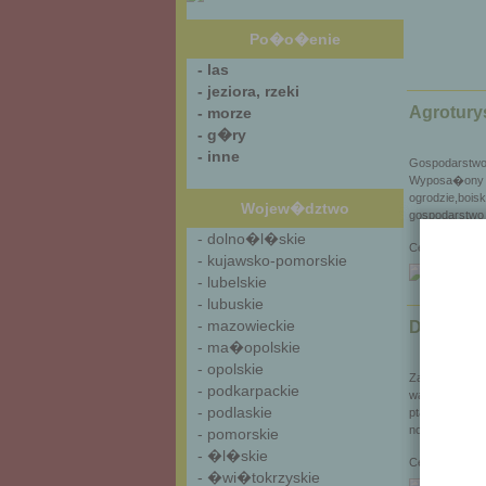
Po�o�enie
- las
- jeziora, rzeki
Agrotury
- morze
- g�ry
- inne
Gospodarstwo 
Wyposa�ony w 
ogrodzie,bois
Wojew�dztwo
gospodarstwo 
- dolno�l�skie
30
Cena od:
- kujawsko-pomorskie
- lubelskie
- lubuskie
- mazowieckie
Domek w
- ma�opolskie
- opolskie
Zapraszamy d
- podkarpackie
warunkach w s
- podlaskie
ptak�w.Zapew
nowym domu.P
- pomorskie
- �l�skie
35
Cena od:
- �wi�tokrzyskie