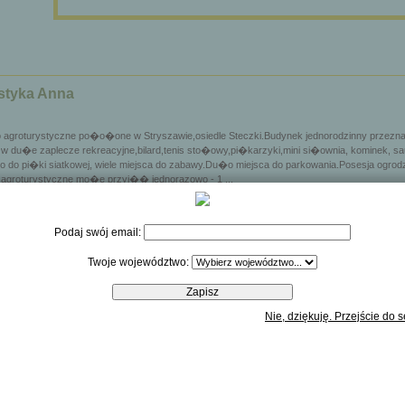
styka Anna
agroturystyczne po�o�one w Stryszawie,osiedle Steczki.Budynek jednorodzinny przeznac
du�e zaplecze rekreacyjne,bilard,tenis sto�owy,pi�karzyki,mini si�ownia, kominek, s
ko do pi�ki siatkowej, wiele miejsca do zabawy.Du�o miejsca do parkowania.Posesja ogro
agroturystyczne mo�e przyj�� jednorazowo - 1 ...
 PLN
Podaj swój email:
Twoje województwo:
 g�rach
o malowniczej miejscowo�ci Stryszawa w Beskidzie �ywieckim. Je�eli Chcesz wypocz
Nie, dziękuję. Przejście do 
pokojnej mijscowo�ci ta oferta jest dla Ciebie! Z naszych pokoi jest widok na g�ry,mo
niamy naszym go�ciom kameralne warunki do wypoczynku. Dla go�ci posiadamy cztery 
okoje wyposa�one s� w; �azienk�, tv sat ...
 PLN